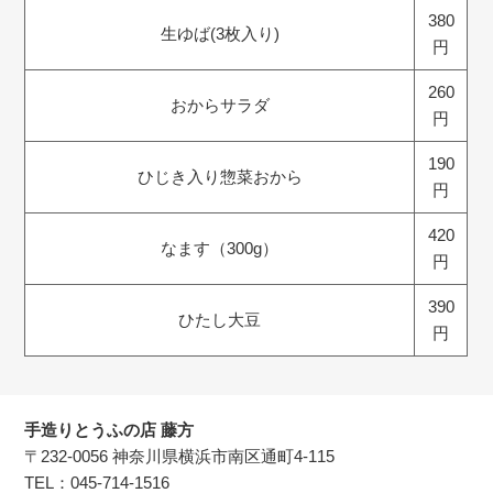
380
生ゆば(3枚入り)
円
260
おからサラダ
円
190
ひじき入り惣菜おから
円
420
なます（300g）
円
390
ひたし大豆
円
手造りとうふの店 藤方
〒232-0056 神奈川県横浜市南区通町4-115
TEL：
045-714-1516