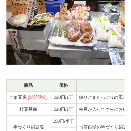
商品
価格
ごま豆腐
[期間限定]
220円/1丁
練りごまたっぷりの風味が
枝豆豆腐
220円/1丁
枝豆が入ってさらにおい
150円/半丁
手づくり絹豆腐
当店自慢の手づくり絹豆